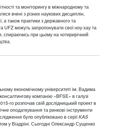
тності та моніторингу в міжнародному та
ися вчені з різних наукових дисциплін,
ї, а також практики з державного та
 та UFZ можуть запропонувати свої ноу-хау та
я, спираючись при цьому на чотирирічний
цтва.
ному економічному університеті ім. Вадима
в консалтингову компанію «BFSE» в галузі
2015-го розпочав свій дослідницький проект в
ічне оподаткування та ринкові інструменти
ослідження було опубліковано в серії
KAS
том у Віадріні. Сьогодні Олександр Сущенко