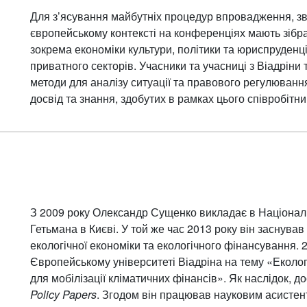
Для з’ясування майбутніх процедур впровадження, зві
європейському контексті на конференціях мають зібрат
зокрема економіки культури, політики та юриспруденці
приватного секторів. Учасники та учасниці з Віадріни
методи для аналізу ситуації та правового регулюванн
досвід та знання, здобутих в рамках цього співробітни
З 2009 року Олександр Сущенко викладає в Національ
Гетьмана в Києві. У той же час 2013 року він заснува
екологічної економіки та екологічного фінансування. 
Європейському університеті Віадріна на тему «Еколог
для мобілізації кліматичних фінансів». Як наслідок, д
Policy Papers
. Згодом він працював науковим асистен