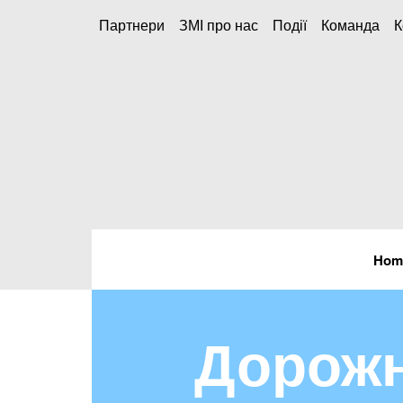
Партнери
ЗМІ про нас
Події
Команда
К
Hom
Дорожн