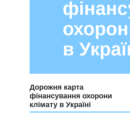
фінанс
охорон
в Украї
Дорожня карта
фінансування охорони
клімату в Україні