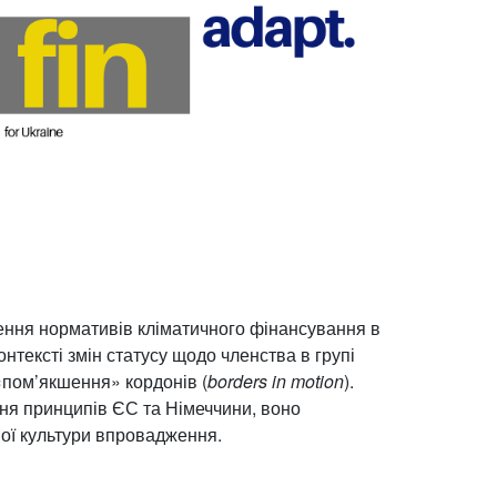
ення нормативів кліматичного фінансування в
онтексті змін статусу щодо членства в групі
 «пом’якшення» кордонів (
borders in motion
).
ння принципів ЄС та Німеччини, воно
ної культури впровадження.