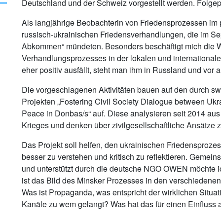
Deutschland und der Schweiz vorgestellt werden. Folgep
Als langjährige Beobachterin von Friedensprozessen im 
russisch-ukrainischen Friedensverhandlungen, die im S
Abkommen“ mündeten. Besonders beschäftigt mich die W
Verhandlungsprozesses in der lokalen und internationale
eher positiv ausfällt, steht man ihm in Russland und vor a
Die vorgeschlagenen Aktivitäten bauen auf den durch 
Projekten „Fostering Civil Society Dialogue between Ukr
Peace in Donbas/s“ auf. Diese analysieren seit 2014 aus
Krieges und denken über zivilgesellschaftliche Ansätze
Das Projekt soll helfen, den ukrainischen Friedensprozes
besser zu verstehen und kritisch zu reflektieren. Gemein
und unterstützt durch die deutsche NGO OWEN möchte i
ist das Bild des Minsker Prozesses in den verschiede
Was ist Propaganda, was entspricht der wirklichen Situa
Kanäle zu wem gelangt? Was hat das für einen Einfluss